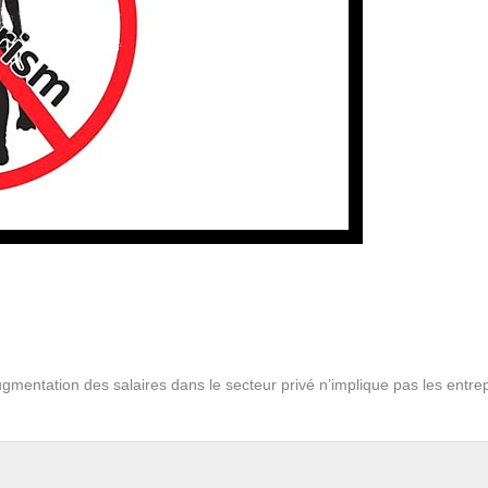
augmentation des salaires dans le secteur privé n’implique pas les entre