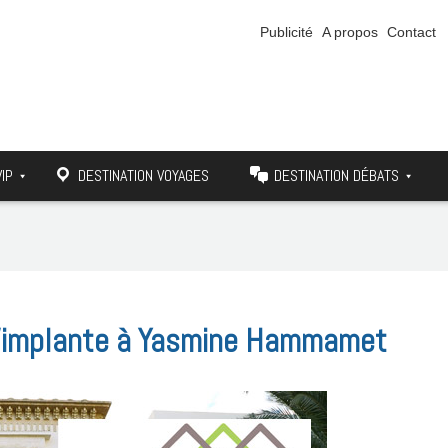
Publicité
A propos
Contact
VIP
DESTINATION VOYAGES
DESTINATION DÉBATS
 s’implante à Yasmine Hammamet