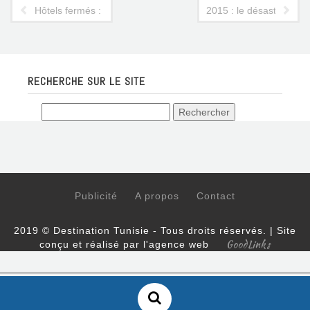
Hôtels fermés : partie de ping-pong entre l'ONTT et la Conect,
2015 : le désastre touri
RECHERCHE SUR LE SITE
Publicité
A propos
Contact
2019 © Destination Tunisie - Tous droits réservés. | Site
GoodLinks
conçu et réalisé par l'agence web