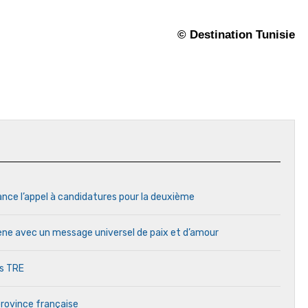
© Destination Tunisie
ance l’appel à candidatures pour la deuxième
cène avec un message universel de paix et d’amour
es TRE
province française