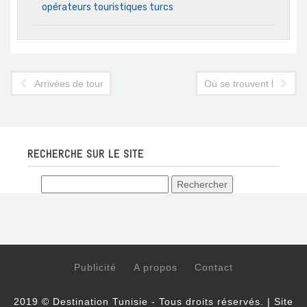
opérateurs touristiques turcs
Arrivées de touristes internationaux : retour à la normale
Où se trouvent les mei
RECHERCHE SUR LE SITE
Publicité
A propos
Contact
2019 © Destination Tunisie - Tous droits réservés. | Site