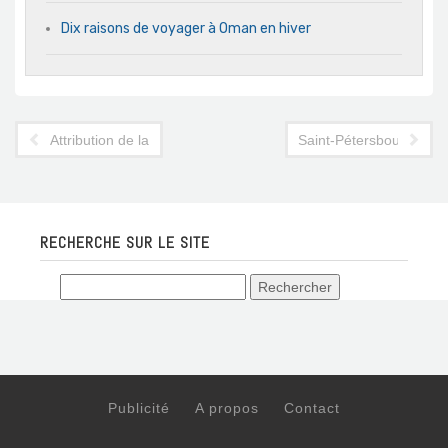
Dix raisons de voyager à Oman en hiver
Attribution de la « Pomme d’Or » à la grotte de Postojna
Saint-Pétersbourg, un ts
RECHERCHE SUR LE SITE
Publicité
A propos
Contact