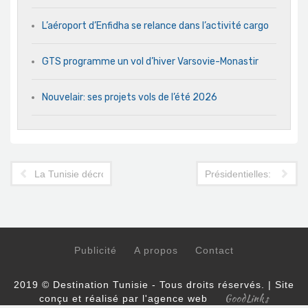
L’aéroport d’Enfidha se relance dans l’activité cargo
GTS programme un vol d’hiver Varsovie-Monastir
Nouvelair: ses projets vols de l’été 2026
La Tunisie décroche un siège au conseil exécutif de l'OMT
Présidentielles: ces anc
Publicité
A propos
Contact
2019 © Destination Tunisie - Tous droits réservés. | Site
GoodLinks
conçu et réalisé par l'agence web