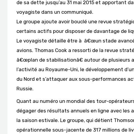
de sa dette jusqu’au 31 mai 2015 et apportant dava
voyagiste dans un communiqué.
Le groupe ajoute avoir bouclé une revue stratégiq
certains actifs pour disposer de davantage de liq
Le voyagiste détaille être à â€œun stade avancé 
avions. Thomas Cook a ressorti de la revue stratég
â€œplan de stabilisationâ€ autour de plusieurs
l’activité au Royaume-Uni, le développement d’
du Nord et s’attaquer aux sous-performances actu
Russie.
Quant au numéro un mondial des tour-opérateurs, T
dégager des résultats annuels en ligne avec les a
la saison estivale. Le groupe, qui détient Thomson
opérationnelle sous-jacente de 317 millions de livr