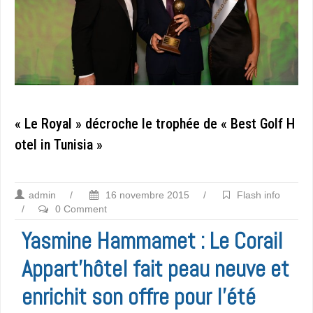
« Le Royal » décroche le trophée de « Best Golf H
otel in Tunisia »
admin
/
16 novembre 2015
/
Flash info
/
0 Comment
Yasmine Hammamet : Le Corail
Appart’hôtel fait peau neuve et
enrichit son offre pour l’été