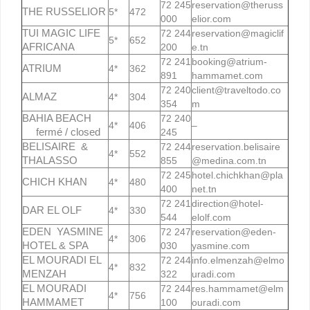
72 245
reservation@theruss
THE RUSSELIOR
5*
472
000
elior.com
TUI MAGIC LIFE
72 244
reservation@magiclif
5*
652
AFRICANA
200
e.tn
72 241
booking@atrium-
ATRIUM
4*
362
891
hammamet.com
72 240
client@traveltodo.co
ALMAZ
4*
304
354
m
BAHIA BEACH
72 240
4*
406
–
fermé / closed
245
BELISAIRE &
72 244
reservation.belisaire
4*
552
THALASSO
855
@medina.com.tn
72 245
hotel.chichkhan@pla
CHICH KHAN
4*
480
400
net.tn
72 241
direction@hotel-
DAR EL OLF
4*
330
544
elolf.com
EDEN YASMINE
72 247
reservation@eden-
4*
306
HOTEL & SPA
030
yasmine.com
EL MOURADI EL
72 244
info.elmenzah@elmo
4*
832
MENZAH
322
uradi.com
EL MOURADI
72 244
res.hammamet@elm
4*
756
HAMMAMET
100
ouradi.com