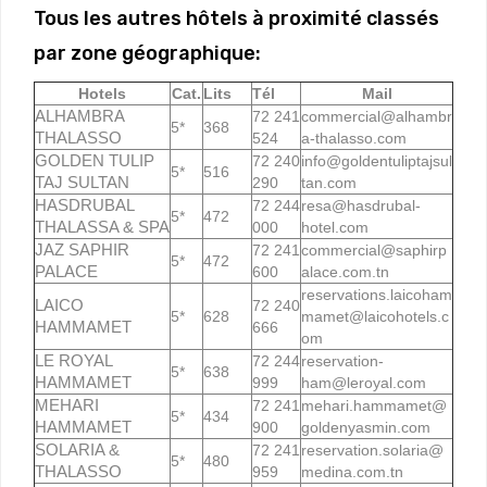
Tous les autres hôtels à proximité classés
par zone géographique:
Hotels
Cat.
Lits
Tél
Mail
ALHAMBRA
72 241
commercial@alhambr
5*
368
THALASSO
524
a-thalasso.com
GOLDEN TULIP
72 240
info@goldentuliptajsul
5*
516
TAJ SULTAN
290
tan.com
HASDRUBAL
72 244
resa@hasdrubal-
5*
472
THALASSA & SPA
000
hotel.com
JAZ SAPHIR
72 241
commercial@saphirp
5*
472
PALACE
600
alace.com.tn
reservations.laicoham
LAICO
72 240
5*
628
mamet@laicohotels.c
HAMMAMET
666
om
LE ROYAL
72 244
reservation-
5*
638
HAMMAMET
999
ham@leroyal.com
MEHARI
72 241
mehari.hammamet@
5*
434
HAMMAMET
900
goldenyasmin.com
SOLARIA &
72 241
reservation.solaria@
5*
480
THALASSO
959
medina.com.tn