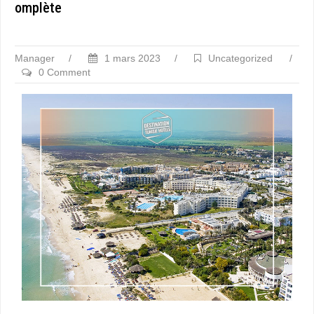
omplète
Manager
/
1 mars 2023
/
Uncategorized
/
0 Comment