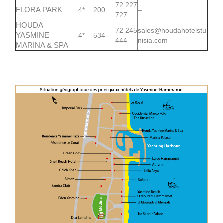
72 227
FLORA PARK
4*
200
–
727
HOUDA
72 245
sales@houdahotelstu
YASMINE
4*
534
444
nisia.com
MARINA & SPA