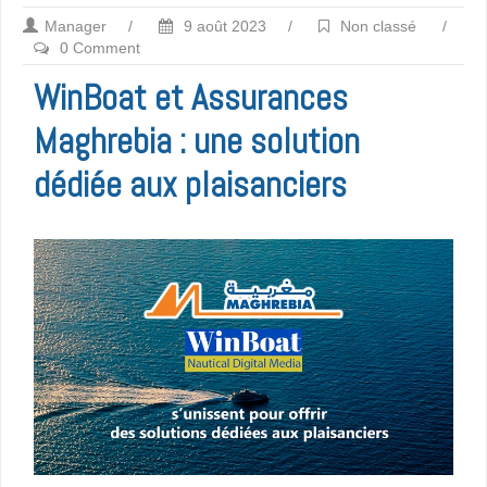
Manager
/
9 août 2023
/
Non classé
/
0 Comment
WinBoat et Assurances
Maghrebia : une solution
dédiée aux plaisanciers