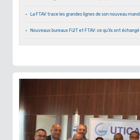
La FTAV trace les grandes lignes de son nouveau ma
Nouveaux bureaux Fi2T et FTAV: ce qu’ils ont échangé