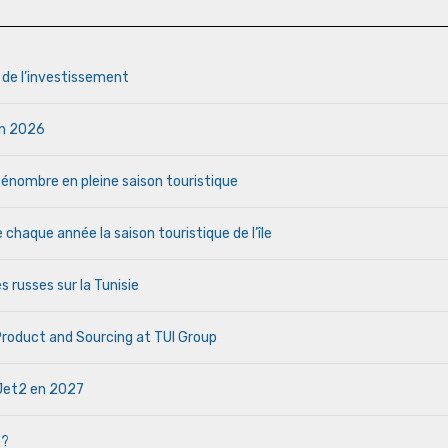
s de l’investissement
uin 2026
a pénombre en pleine saison touristique
haque année la saison touristique de l’île
s russes sur la Tunisie
 Product and Sourcing at TUI Group
e Jet2 en 2027
 ?