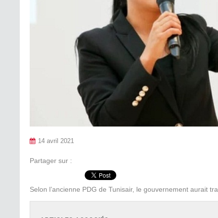
14 avril 2021
Partager sur :
Selon l’ancienne PDG de Tunisair, le gouvernement aurait tra