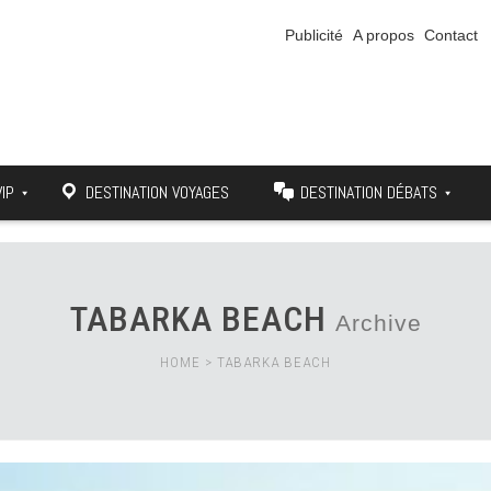
Publicité
A propos
Contact
VIP
DESTINATION VOYAGES
DESTINATION DÉBATS
TABARKA BEACH
Archive
HOME
>
TABARKA BEACH