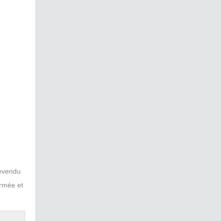
revendu
irmée et