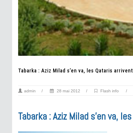
Tabarka : Aziz Milad s’en va, les Qataris arrivent
admin
/
28 mai 2012
/
Flash info
/
Tabarka : Aziz Milad s’en va, les