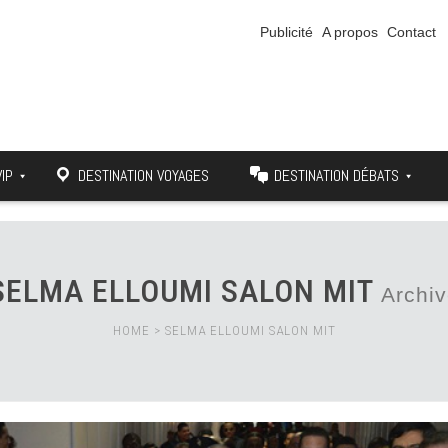
Publicité
A propos
Contact
VIP
DESTINATION VOYAGES
DESTINATION DÉBATS
SELMA ELLOUMI SALON MIT
Archi
HOME
>
SELMA ELLOUMI SALON MIT