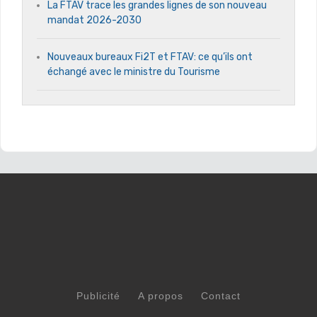
La FTAV trace les grandes lignes de son nouveau
mandat 2026-2030
Nouveaux bureaux Fi2T et FTAV: ce qu’ils ont
échangé avec le ministre du Tourisme
Publicité
A propos
Contact