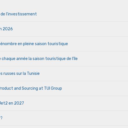
s de l’investissement
uin 2026
a pénombre en pleine saison touristique
haque année la saison touristique de l’île
s russes sur la Tunisie
 Product and Sourcing at TUI Group
e Jet2 en 2027
 ?