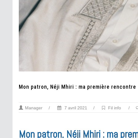
Mon patron, Néji Mhiri : ma première rencontre
Manager
/
7 avril 2021
/
Fil info
/
Mon patron, Néji Mhiri : ma pre