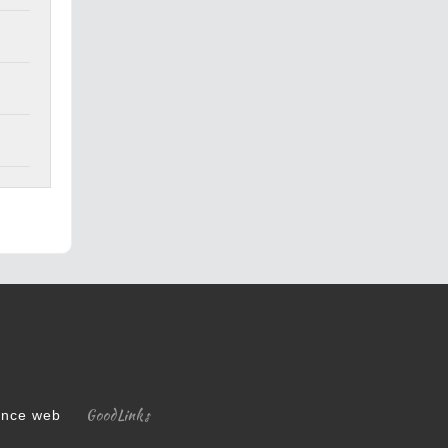
GoodLinks
gence web