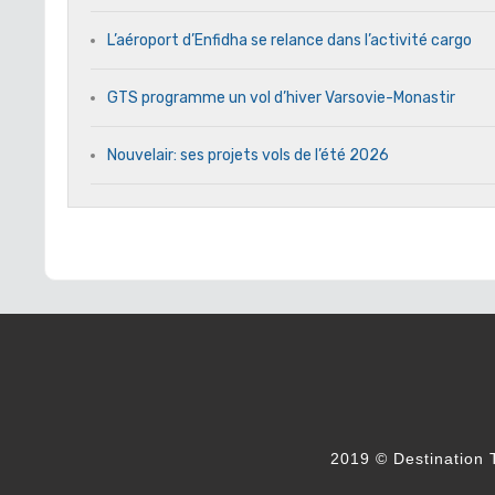
L’aéroport d’Enfidha se relance dans l’activité cargo
GTS programme un vol d’hiver Varsovie-Monastir
Nouvelair: ses projets vols de l’été 2026
2019 © Destination T