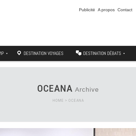
Publicité
A propos
Contact
VIP
DESTINATION VOYAGES
DESTINATION DÉBATS
OCEANA
Archive
HOME
>
OCEANA