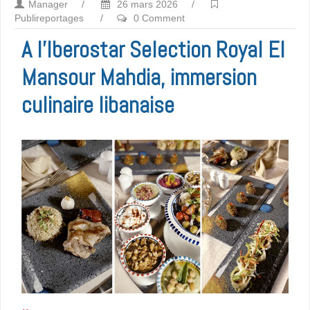
Manager
/
26 mars 2026
/
Publireportages
/
0 Comment
A l’Iberostar Selection Royal El
Mansour Mahdia, immersion
culinaire libanaise