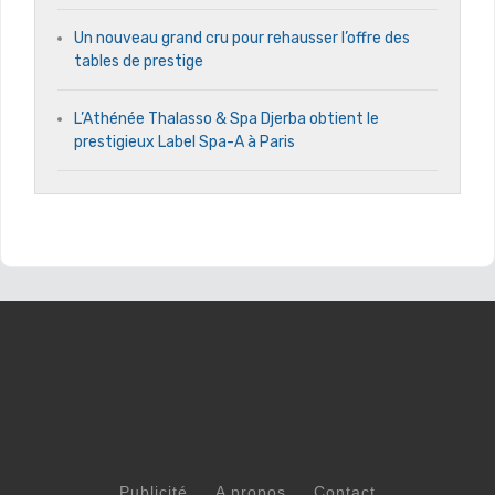
Un nouveau grand cru pour rehausser l’offre des
tables de prestige
L’Athénée Thalasso & Spa Djerba obtient le
prestigieux Label Spa-A à Paris
Publicité
A propos
Contact