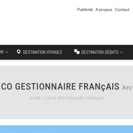
Publicité
A propos
Contact
VIP
DESTINATION VOYAGES
DESTINATION DÉBATS
ICO GESTIONNAIRE FRANçAIS
Arc
HOME
>
LAICO GESTIONNAIRE FRANçAIS