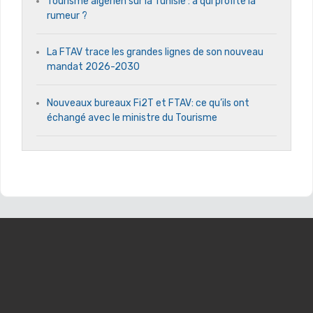
Tourisme algérien sur la Tunisie : à qui profite la
rumeur ?
La FTAV trace les grandes lignes de son nouveau
mandat 2026-2030
Nouveaux bureaux Fi2T et FTAV: ce qu’ils ont
échangé avec le ministre du Tourisme