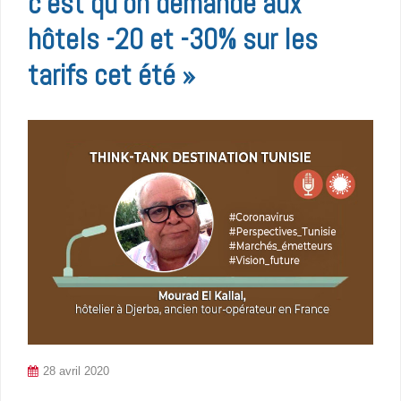
c’est qu’on demande aux
hôtels -20 et -30% sur les
tarifs cet été »
28 avril 2020