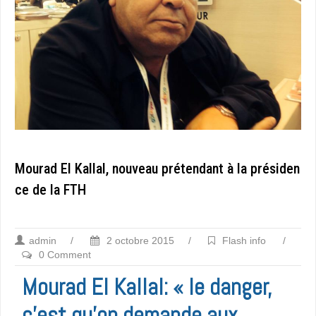
Mourad El Kallal, nouveau prétendant à la présiden
ce de la FTH
admin
/
2 octobre 2015
/
Flash info
/
0 Comment
Mourad El Kallal: « le danger,
c’est qu’on demande aux