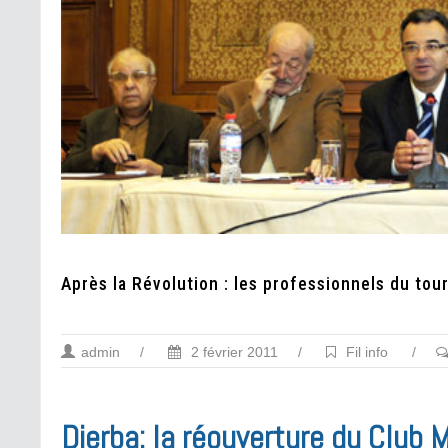
Après la Révolution : les professionnels du tou
admin
/
2 février 2011
/
Fil info
/
Djerba: la réouverture du Club 