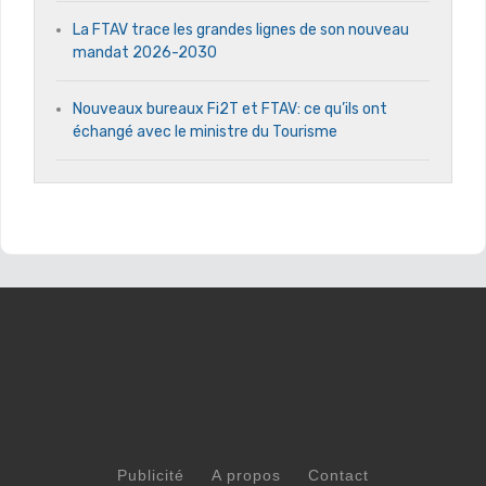
La FTAV trace les grandes lignes de son nouveau
mandat 2026-2030
Nouveaux bureaux Fi2T et FTAV: ce qu’ils ont
échangé avec le ministre du Tourisme
Publicité
A propos
Contact