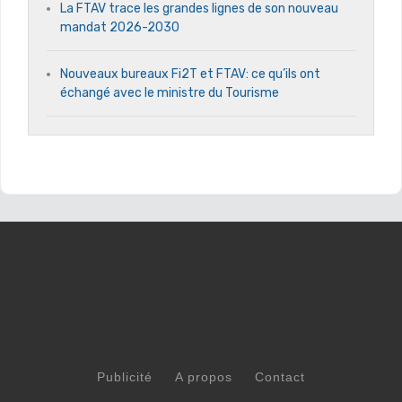
La FTAV trace les grandes lignes de son nouveau
mandat 2026-2030
Nouveaux bureaux Fi2T et FTAV: ce qu’ils ont
échangé avec le ministre du Tourisme
Publicité
A propos
Contact