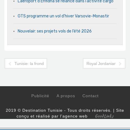
L’aéroport d’Enfidha se relance dans l’activité cargo
GTS programme un vol d’hiver Varsovie-Monastir
Nouvelair: ses projets vols de l’été 2026
Tunisie: la fronde des agences de voyages contre Qatar Airwa
Royal Jordanian annonc
Publicité
A propos
Contact
2019 © Destination Tunisie - Tous droits réservés. | Site
GoodLinks
conçu et réalisé par l'agence web