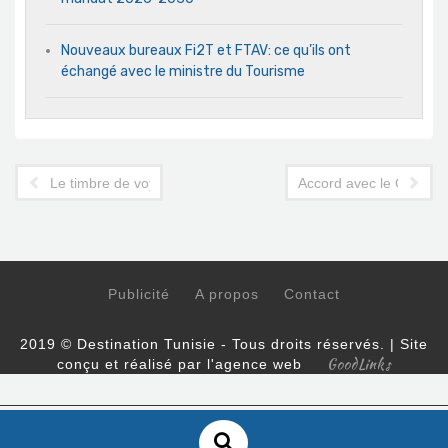
Nouveaux bureaux Fi2T et FTAV: ce qu’ils ont
échangé avec le ministre du Tourisme
Le timbre de voyage augmente et une nouvelle taxe de 2 dinar
Accord avec le Qatar : l
Publicité
A propos
Contact
2019 © Destination Tunisie - Tous droits réservés. | Site
GoodLinks
conçu et réalisé par l'agence web