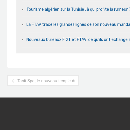
Tourisme algérien sur la Tunisie : à qui profite la rumeur 
La FTAV trace les grandes lignes de son nouveau man
Nouveaux bureaux Fi2T et FTAV: ce qu’ils ont échangé 
Tanit Spa, le nouveau temple du bien-être du Tunis Marriott H