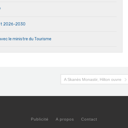
?
dat 2026-2030
avec le ministre du Tourisme
otel
A Skanès Monastir, Hilton ouvre son
Publicité
A propos
Contact