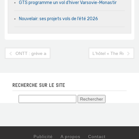
GTS programme un vol d’hiver Varsovie-Monastir
Nouvelair: ses projets vols de l’été 2026
ONTT : grève administrative de trois jours
L'hôtel « The Residence 
RECHERCHE SUR LE SITE
Publicité
A propos
Contact