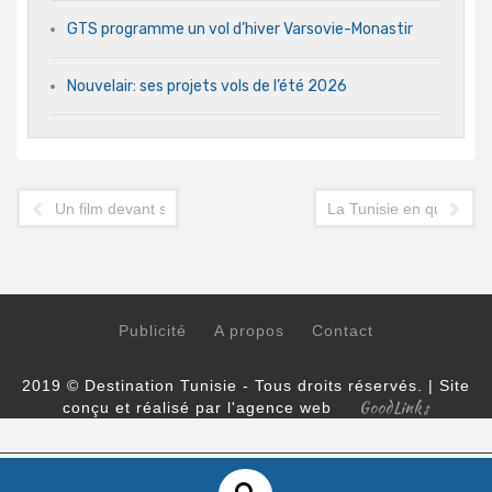
GTS programme un vol d’hiver Varsovie-Monastir
Nouvelair: ses projets vols de l’été 2026
Un film devant servir le tourisme vire à la polémique
La Tunisie en quête d'i
Publicité
A propos
Contact
2019 © Destination Tunisie - Tous droits réservés. | Site
GoodLinks
conçu et réalisé par l'agence web