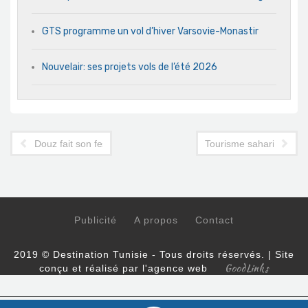
GTS programme un vol d’hiver Varsovie-Monastir
Nouvelair: ses projets vols de l’été 2026
Douz fait son festival
Tourisme saharien : ten
Publicité
A propos
Contact
2019 © Destination Tunisie - Tous droits réservés. | Site
GoodLinks
conçu et réalisé par l'agence web