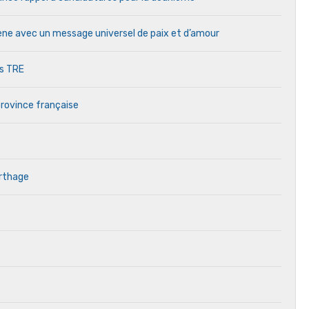
cène avec un message universel de paix et d’amour
es TRE
province française
arthage