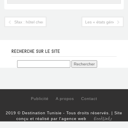
Sfax : hôtel cherche locataire désespérément
Les « états généraux »
RECHERCHE SUR LE SITE
Publicité
A propos
Contact
2019 © Destination Tunisie - Tous droits réservés. | Site
GoodLinks
conçu et réalisé par l'agence web