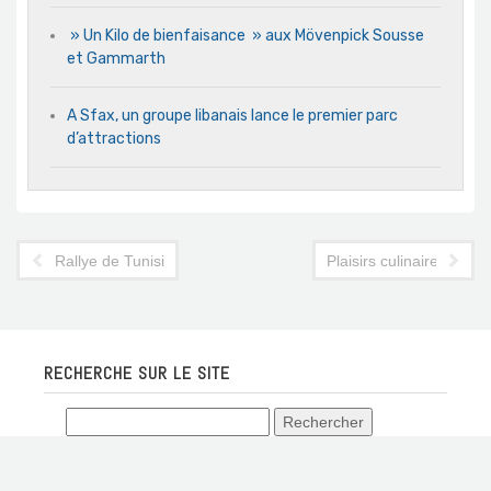
» Un Kilo de bienfaisance » aux Mövenpick Sousse
et Gammarth
A Sfax, un groupe libanais lance le premier parc
d’attractions
Rallye de Tunisie : NPO prétend le retour de l’épreuve
Plaisirs culinaires mar
RECHERCHE SUR LE SITE