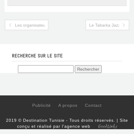
Les organisateurs de spectacles plaident leur cause auprès du
Le Tabarka Jazz Festival
RECHERCHE SUR LE SITE
Publicité
A propos
Contact
2019 © Destination Tunisie - Tous droits réservés. | Site
GoodLinks
conçu et réalisé par l'agence web