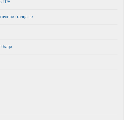
es TRE
province française
arthage