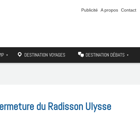
Publicité
A propos
Contact
VIP
DESTINATION VOYAGES
DESTINATION DÉBATS
 fermeture du Radisson Ulysse