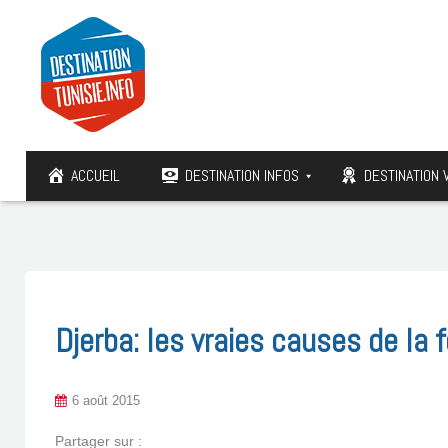
ACCUEIL
DESTINATION INFOS
DESTINATION 
Djerba: les vraies causes de la
6 août 2015
Partager sur :