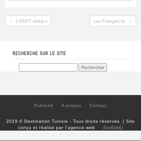
L'ONTT réduit son personnel à l'étranger et ferme une représe
Les Français boudent l
RECHERCHE SUR LE SITE
Publicité
A propos
Contact
2019 © Destination Tunisie - Tous droits réservés. | Site
GoodLinks
conçu et réalisé par l'agence web