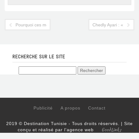
Pourquoi ces médias et bloggeurs russes ont débarqué à Djer
Chedly Ayari : « Le sect
RECHERCHE SUR LE SITE
Publicité
A propos
Contact
2019 © Destination Tunisie - Tous droits réservés. | Site
GoodLinks
conçu et réalisé par l'agence web