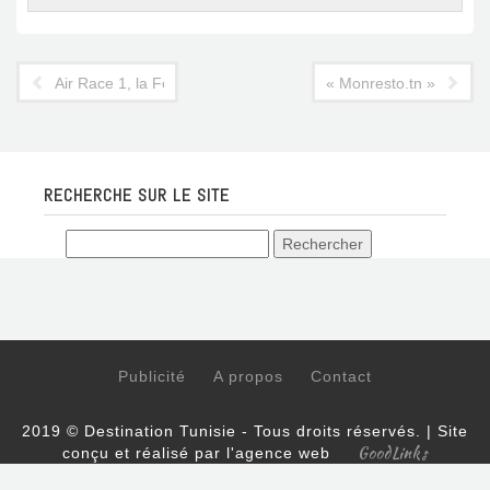
Air Race 1, la Formule 1 des airs, fait escale en Tunisie
« Monresto.tn » ou com
RECHERCHE SUR LE SITE
Publicité
A propos
Contact
2019 © Destination Tunisie - Tous droits réservés. | Site
GoodLinks
conçu et réalisé par l'agence web