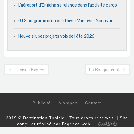
L’aéroport d’Enfidha se relance dans l’activité cargo
GTS programme un vol d’hiver Varsovie-Monastir
Nouvelair: ses projets vols de l’été 2026
Tunisair Express annonce la reprise de ses vols sur Tozeur
La Banque centrale anno
Publicité
A propos
Contact
2019 © Destination Tunisie - Tous droits réservés. | Site
GoodLinks
conçu et réalisé par l'agence web