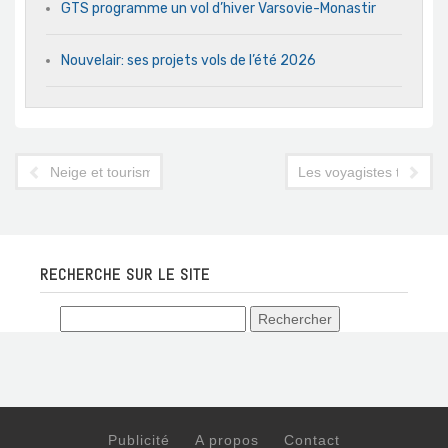
GTS programme un vol d’hiver Varsovie-Monastir
Nouvelair: ses projets vols de l’été 2026
Neige et tourisme ne font pas bon ménage
Les voyagistes tunisien
RECHERCHE SUR LE SITE
Publicité
A propos
Contact