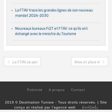
La FTAV trace les grandes lignes de son nouveau
mandat 2026-2030
Nouveaux bureaux Fi2T et FTAV: ce qu’ils ont
échangé avec le ministre du Tourisme
La FTAV se penche sur le marché russe avec ses principaux ac
Mise en place d’une ins
Publicité
A propos
Contact
2019 © Destination Tunisie - Tous droits réservés. | Site
GoodLinks
conçu et réalisé par l'agence web