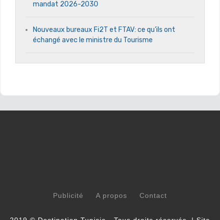
mandat 2026-2030
Nouveaux bureaux Fi2T et FTAV: ce qu’ils ont
échangé avec le ministre du Tourisme
Publicité
A propos
Contact
2019 © Destination Tunisie - Tous droits réservés. | Site