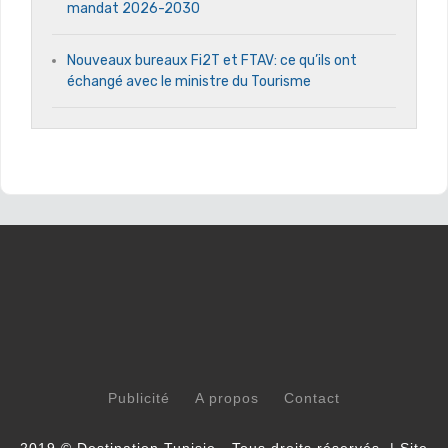
mandat 2026-2030
Nouveaux bureaux Fi2T et FTAV: ce qu’ils ont
échangé avec le ministre du Tourisme
Publicité
A propos
Contact
2019 © Destination Tunisie - Tous droits réservés. | Site