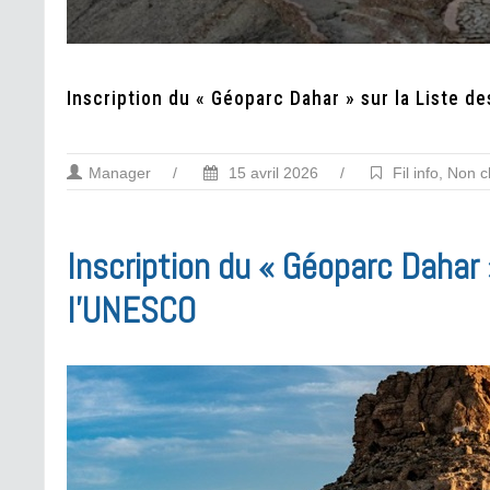
Inscription du « Géoparc Dahar » sur la Liste 
Manager
/
15 avril 2026
/
Fil info
,
Non c
Inscription du « Géoparc Dahar
l’UNESCO