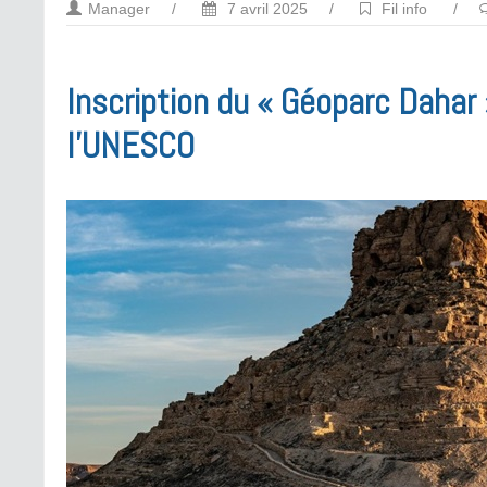
Manager
/
7 avril 2025
/
Fil info
/
Inscription du « Géoparc Dahar
l’UNESCO