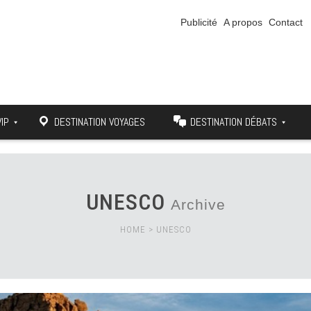
Publicité
A propos
Contact
VIP
DESTINATION VOYAGES
DESTINATION DÉBATS
UNESCO
Archive
HOME
>
UNESCO