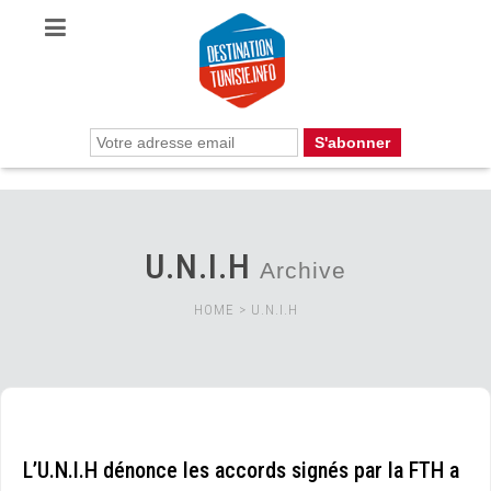
U.N.I.H
Archive
HOME
>
U.N.I.H
L’U.N.I.H dénonce les accords signés par la FTH a