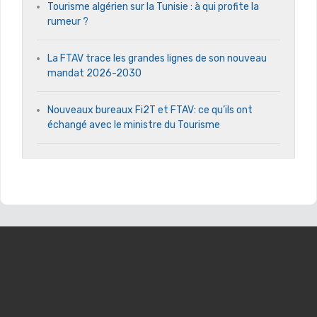
Tourisme algérien sur la Tunisie : à qui profite la
rumeur ?
La FTAV trace les grandes lignes de son nouveau
mandat 2026-2030
Nouveaux bureaux Fi2T et FTAV: ce qu’ils ont
échangé avec le ministre du Tourisme