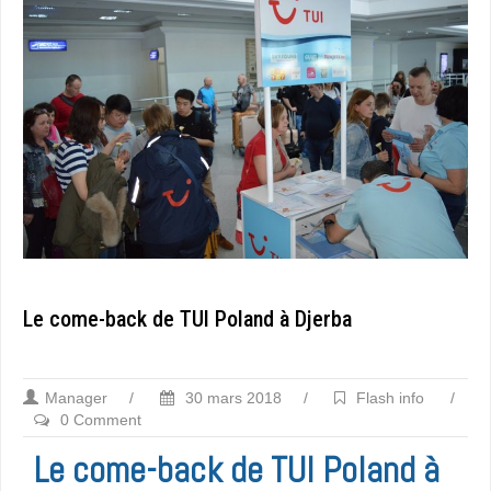
Le come-back de TUI Poland à Djerba
Manager
/
30 mars 2018
/
Flash info
/
0 Comment
Le come-back de TUI Poland à