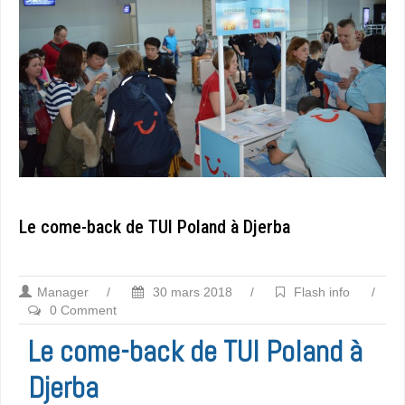
Le come-back de TUI Poland à Djerba
Manager
/
30 mars 2018
/
Flash info
/
0 Comment
Le come-back de TUI Poland à
Djerba