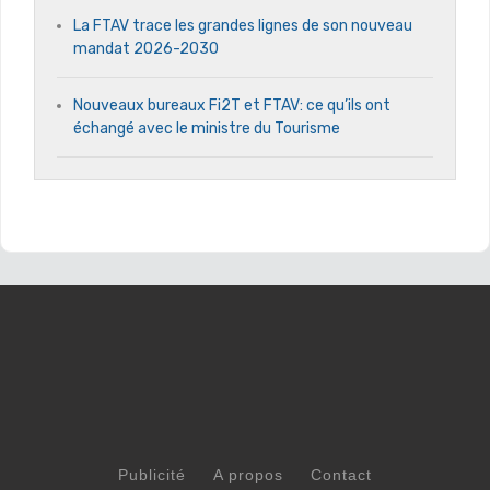
La FTAV trace les grandes lignes de son nouveau
mandat 2026-2030
Nouveaux bureaux Fi2T et FTAV: ce qu’ils ont
échangé avec le ministre du Tourisme
Publicité
A propos
Contact