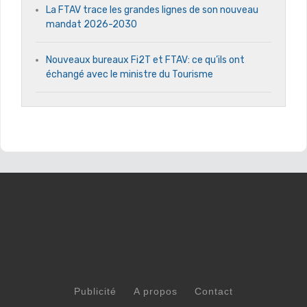
La FTAV trace les grandes lignes de son nouveau
mandat 2026-2030
Nouveaux bureaux Fi2T et FTAV: ce qu’ils ont
échangé avec le ministre du Tourisme
Publicité
A propos
Contact